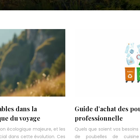
ables dans la
Guide d’achat des pou
que du voyage
professionnelle
ion écologique majeure, et les
Quels que soient vos besoins 
cial dans cette évolution. Ces
de poubelles de cuisin