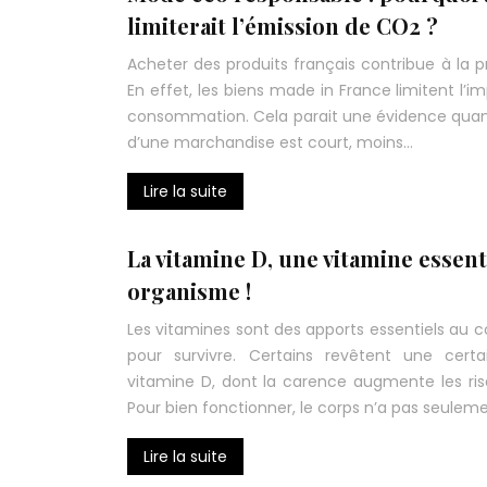
limiterait l’émission de CO2 ?
Acheter des produits français contribue à la 
En effet, les biens made in France limitent l’i
consommation. Cela parait une évidence quand 
d’une marchandise est court, moins…
Lire la suite
La vitamine D, une vitamine essent
organisme !
Les vitamines sont des apports essentiels au
pour survivre. Certains revêtent une cer
vitamine D, dont la carence augmente les ris
Pour bien fonctionner, le corps n’a pas seulem
Lire la suite