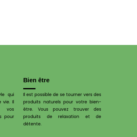
Bien être
le qui
Il est possible de se tourner vers des
vie. Il
produits naturels pour votre bien-
t vos
être. Vous pouvez trouver des
s pour
produits de relaxation et de
détente.