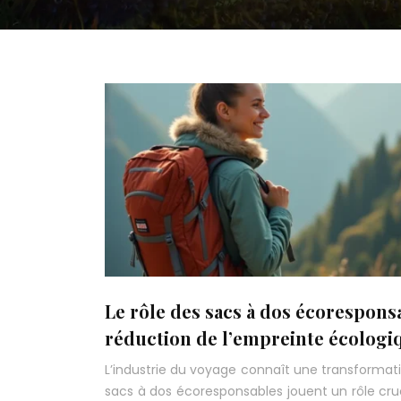
Le rôle des sacs à dos écorespons
réduction de l’empreinte écologi
L’industrie du voyage connaît une transformat
sacs à dos écoresponsables jouent un rôle cru