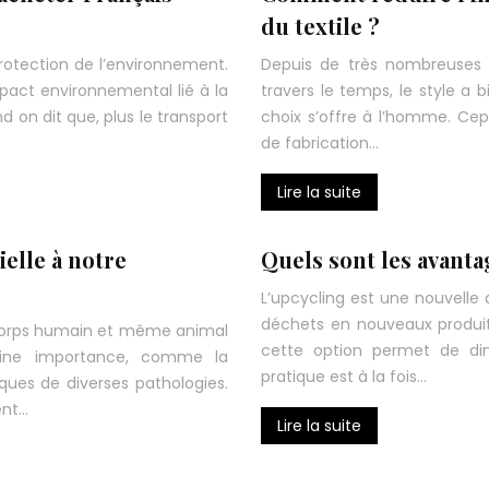
du textile ?
protection de l’environnement.
Depuis de très nombreuses
mpact environnemental lié à la
travers le temps, le style a
on dit que, plus le transport
choix s’offre à l’homme. Cep
de fabrication…
Lire la suite
ielle à notre
Quels sont les avanta
L’upcycling est une nouvelle 
déchets en nouveaux produits
 corps humain et même animal
cette option permet de dim
taine importance, comme la
pratique est à la fois…
ques de diverses pathologies.
ent…
Lire la suite