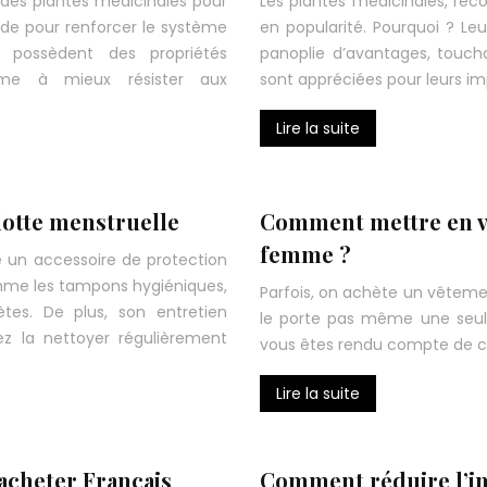
e des plantes médicinales pour
Les plantes médicinales, re
ode pour renforcer le système
en popularité. Pourquoi ? Leu
s possèdent des propriétés
panoplie d’avantages, toucha
isme à mieux résister aux
sont appréciées pour leurs im
Lire la suite
lotte menstruelle
Comment mettre en v
femme ?
 un accessoire de protection
omme les tampons hygiéniques,
Parfois, on achète un vêtemen
tes. De plus, son entretien
le porte pas même une seule
ez la nettoyer régulièrement
vous êtes rendu compte de ce
Lire la suite
acheter Français
Comment réduire l’im