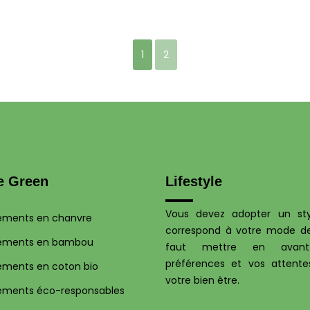
1
2
e Green
Lifestyle
Vous devez adopter un sty
ements en chanvre
correspond à votre mode de 
ements en bambou
faut mettre en avan
préférences et vos attente
ements en coton bio
votre bien être.
ements éco-responsables