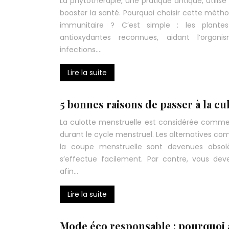
La phytothérapie, une pratique antique, utilis
booster la santé. Pourquoi choisir cette méth
immunitaire ? C’est simple : les plante
antioxydantes reconnues, aidant l’organ
infections….
Lire la suite
5 bonnes raisons de passer à la cu
La culotte menstruelle est considérée comme
durant le cycle menstruel. Les alternatives c
la coupe menstruelle sont devenues obsolè
s’effectue facilement. Par contre, vous dev
afin…
Lire la suite
Mode éco responsable : pourquoi 