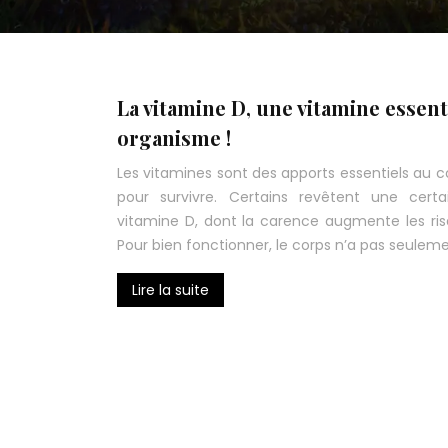
La vitamine D, une vitamine essent
organisme !
Les vitamines sont des apports essentiels au
pour survivre. Certains revêtent une cer
vitamine D, dont la carence augmente les ris
Pour bien fonctionner, le corps n’a pas seulem
Lire la suite