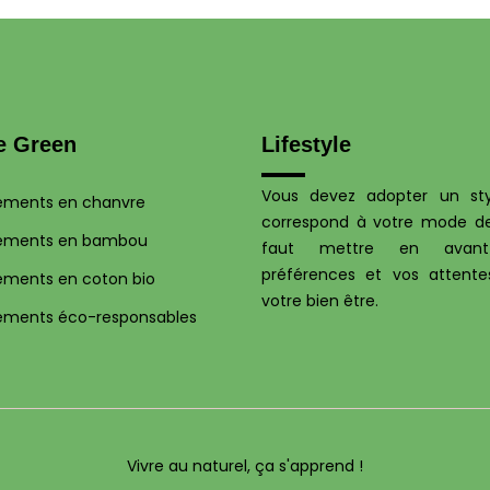
e Green
Lifestyle
Vous devez adopter un sty
ements en chanvre
correspond à votre mode de 
ements en bambou
faut mettre en avan
préférences et vos attente
ements en coton bio
votre bien être.
ements éco-responsables
Vivre au naturel, ça s'apprend !