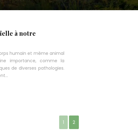
ielle à notre
 corps humain et même animal
taine importance, comme la
ques de diverses pathologies.
ent…
1
2