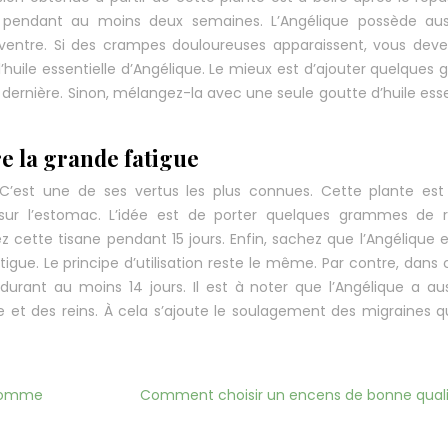
la pendant au moins deux semaines. L’Angélique possède aus
 ventre. Si des crampes douloureuses apparaissent, vous dev
l’huile essentielle d’Angélique. Le mieux est d’ajouter quelques 
 dernière. Sinon, mélangez-la avec une seule goutte d’huile esse
tre la grande fatigue
s. C’est une de ses vertus les plus connues. Cette plante est
sur l’estomac. L’idée est de porter quelques grammes de r
vez cette tisane pendant 15 jours. Enfin, sachez que l’Angélique 
gue. Le principe d’utilisation reste le même. Par contre, dans 
 durant au moins 14 jours. Il est à noter que l’Angélique a au
e et des reins. À cela s’ajoute le soulagement des migraines q
 comme
Comment choisir un encens de bonne quali