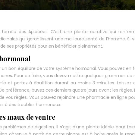
 famille des Apiacées. C’est une plante curative qui renfe
dicinales qui garantissent une meilleure santé de l’homme. Si 
 de ses propriétés pour en bénéficier pleinement.
e hormonal
oir un bon équilibre de votre système hormonal. Vous pouvez en f
hormones. Pour ce faire, vous devez mettre quelques grammes de 
-le et portez à ébullition durant au moins 3 minutes. Laissez 
 De préférence, buvez ces derniers quatre jours avant les règles.
de vos règles. Vous pouvez rejoindre une pharmacie en ligne pou
ues à des troubles hormonaux.
 les maux de ventre
 problèmes de digestion. Il s’agit d’une plante idéale pour fair
ion obtenue à partir de cette plante est à boire après le repa