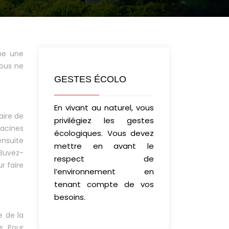
rme une
vous ne
GESTES ÉCOLO
En vivant au naturel, vous
aire de
privilégiez les gestes
racines
écologiques. Vous devez
ensuite
mettre en avant le
 Buvez-
respect de
r faire
l’environnement en
tenant compte de vos
besoins.
e de la
s. Pour