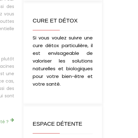
si des
ez vous
CURE ET DÉTOX
gouttes
ntielle
Si vous voulez suivre une
cure détox particulière, il
est envisageable de
 plutôt
valoriser les solutions
acines
naturelles et biologiques
est une
pour votre bien-être et
ce cas,
votre santé.
ssi des
ui sont
té ?
ESPACE DÉTENTE