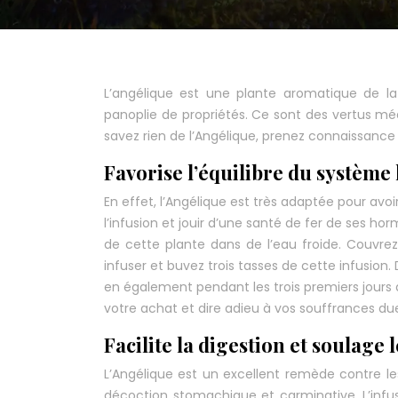
L’angélique est une plante aromatique de la
panoplie de propriétés. Ce sont des vertus mé
savez rien de l’Angélique, prenez connaissance
Favorise l’équilibre du systèm
En effet, l’Angélique est très adaptée pour av
l’infusion et jouir d’une santé de fer de ses 
de cette plante dans de l’eau froide. Couvrez
infuser et buvez trois tasses de cette infusion.
en également pendant les trois premiers jours 
votre achat et dire adieu à vos souffrances d
Facilite la digestion et soulage
L’Angélique est un excellent remède contre les
décoction stomachique et carminative. L’infus