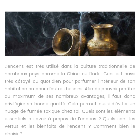
L’encens est très utilisé dans la culture traditionnelle de
nombreux pays comme la Chine ou l’Inde. Ceci est aussi
très côtoyé au quotidien pour parfumer l’intérieur de son
habitation ou pour d’autres besoins. Afin de pouvoir profiter
au maximum de ses nombreux avantages, il faut donc
privilégier sa bonne qualité. Cela permet aussi d’éviter un
nuage de fumée toxique chez soi. Quels sont les éléments
essentiels à savoir à propos de l’encens ? Quels sont les
vertus et les bienfaits de l’encens ? Comment bien le
choisir ?